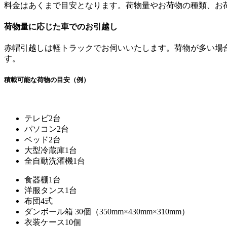
料金はあくまで目安となります。荷物量やお荷物の種類、お
荷物量に応じた車でのお引越し
赤帽引越しは軽トラックでお伺いいたします。荷物が多い場
す。
積載可能な荷物の目安（例）
テレビ2台
パソコン2台
ベッド2台
大型冷蔵庫1台
全自動洗濯機1台
食器棚1台
洋服タンス1台
布団4式
ダンボール箱 30個（350mm×430mm×310mm）
衣装ケース10個