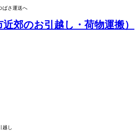
つばさ運送へ
市近郊のお引越し・荷物運搬）
引越し